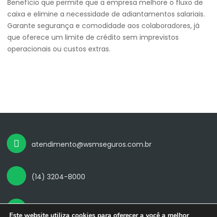
Benefício que permite que a empresa melhore o fluxo de
caixa e elimine a necessidade de adiantamentos salariais.
Garante segurança e comodidade aos colaboradores, já
que oferece um limite de crédito sem imprevistos
operacionais ou custos extras.
atendimento@wsmseguros.com.br
(14) 3204-8000
Rua Luiz José Coelho, 2-26 Novo Jardim Pagani,
Este website utiliza cookies para oferecer a você a melhor