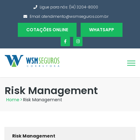
Ligue para nós: (14) 3204-8000
Email:
atendimento@wsmseguros.com.br
COTAÇÕES ONLINE
WHATSAPP
Risk Management
Home
>
Risk Management
Risk Management